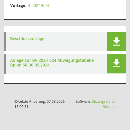
Vorlage:
B 2024/024
Beschlussvorlage
Anlage zur BV 2024-024 Abwägungstabelle
Bplan SR 30.05.2024
Letzte Änderung: 07.08.2026
Software:
Sitzungsdienst
(Wird in
18:00:51
Session