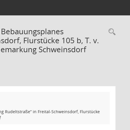
 Bebauungsplanes
Rec
orf, Flurstücke 105 b, T. v.
er Gemarkung Schweinsdorf
deltstraße“ in Freital-Schweinsdorf, Flurstücke
f