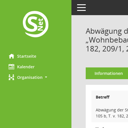
Toggle navigation
Abwägung d
„Wohnbebauun
182, 209/1, 
Startseite
Kalender
Informationen
Organisation
Betreff
Abwägung der St
105 b, T. v. 182,