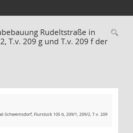
bebauung Rudeltstraße in
Rec
2, T.v. 209 g und T.v. 209 f der
chweinsdorf, Flurstück 105 b, 209/1, 209/2, T.v. 209