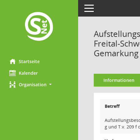
Toggle navigation
Aufstellun
Freital-Schw
Gemarkung 
Startseite
Kalender
Informationen
Organisation
Betreff
Aufstellungsbesc
g und T.v. 209 